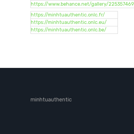
https://www.behance.net/gallery/22535746
https://minhtuauthentic.onlc.fr/
https://minhtuauthentic.onlc.eu/
https://minhtuauthentic.onlc.be/
minhtuauthentic