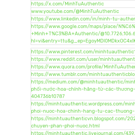
https://x.com/MinhTuAuthentic
www.youtube.com/@MinhTuAuthentic
https://www.linkedin.com/in/minh-tu-authe
https://www.google.com/maps/place/N
+Minh+T%C3%BA+Authentic/@10.7726,106.6
hl=vi&entry=ttu&g_ep=EgoyMDI0MDkxOC4
https://www.pinterest.com/minhtuauthentic1
https://www.reddit.com/user/minhtuauthent
https://www.quora.com/profile/MinhTuAuthe
https://www.tumblr.com/minhtuauthenticbl
https://medium.com/@minhtuauthentic/min
phối-nước-hoa-chính-hãng-từ-các-thương-
404736b10787
https://minhtuauthentic.wordpress.com/mi
phoi-nuoc-hoa-chinh-hang-tu-cac-thuong-
https://minhtuauthenticvn.blogspot.com/20
chuyen-phan-phoi-nuoc.html
https://minhtuauthentic.livejournal.com/43