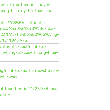
/minh-tu-authentic-chuyen-
uong-hieu-uy-tin-toan-cau-
minh-t%C3%BA-authentic-
-n%C6%B0%E1%BB%9Bc-hoa-
C3%A1c-th%C6%B0%C6%A1ng-
-c%E1%BA%A7u
uauthentic/post/minh-tú-
nh-hãng-từ-các-thương-hiệu-
blog/minh-tu-authentic-chuyen-
g-hi-u-uy
nhtuauthentic.2152753/#about
entic