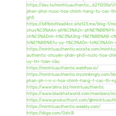
https://dev.to/minhtuauthentic_6211205e1
phan-phoi-nuoc-hoa-chinh-hang-tu-cac-th
gh5
https://681b6d9ead4cc.site123.me/blog-1/
chuy%C3%AAn-ph%C3%A2n-ph%E1%BB%91i
ch%C3%ADnh-h%C3%A3ng-t%E1%BB%AB-c%
hi%E1%BB%87u-uy-t%C3%ADn-to%C3%A0n
https://minhtuauthentic.wixsite.com/minht
authentic-chuyên-phân-phối-nước-hoa-chí
uy-tín-toàn-cầu
https://minhtuauthentic.webflow.io/
https://minhtuauthentic.mystrikingly.com/
phan-ph-i-n-c-hoa-chinh-hang-t-cac-th-n
https://www.blinx.biz/minhtuauthentic
https://www.blackhatworld.com/members/mi
https://www.producthunt.com/@minhtuauth
https://minhtuauthentic.weebly.com/
https://diigo.com/0zlv3l