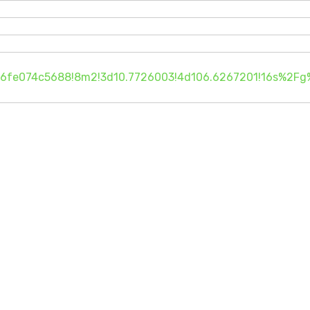
d6fe074c5688!8m2!3d10.7726003!4d106.6267201!16s%2F