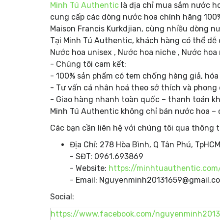
Minh Tú Authentic
là địa chỉ mua sắm nước ho
cung cấp các dòng nước hoa chính hãng 100%,
Maison Francis Kurkdjian, cùng nhiều dòng n
Tại Minh Tú Authentic, khách hàng có thể dễ
Nước hoa unisex , Nước hoa niche , Nước hoa 
- Chúng tôi cam kết:
- 100% sản phẩm có tem chống hàng giả, hóa
- Tư vấn cá nhân hoá theo sở thích và phong
- Giao hàng nhanh toàn quốc – thanh toán kh
Minh Tú Authentic không chỉ bán nước hoa –
Các bạn cần liên hệ với chúng tôi qua thông t
Địa Chỉ: 278 Hòa Bình, Q Tân Phú, TpHC
- SĐT: 0961.693869
- Website:
https://minhtuauthentic.com
- Email: Nguyenminh20131659@gmail.c
Social:
https://www.facebook.com/nguyenminh2013