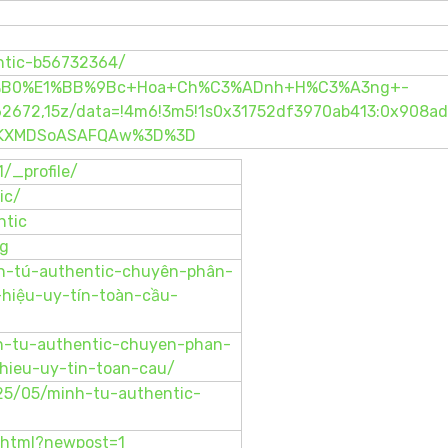
ntic-b56732364/
%C6%B0%E1%BB%9Bc+Hoa+Ch%C3%ADnh+H%C3%A3ng+-
2672,15z/data=!4m6!3m5!1s0x31752df3970ab413:0x908a
xIKXMDSoASAFQAw%3D%3D
/_profile/
ic/
ntic
og
h-tú-authentic-chuyên-phân-
hiệu-uy-tín-toàn-cầu-
nh-tu-authentic-chuyen-phan-
hieu-uy-tin-toan-cau/
25/05/minh-tu-authentic-
9.html?newpost=1